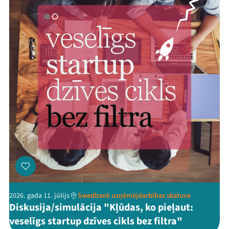
2026. gada 11. jūlijs
Swedbank uzņēmējdarbības skatuve
Diskusija/simulācija "Kļūdas, ko pieļaut:
veselīgs startup dzīves cikls bez filtra"