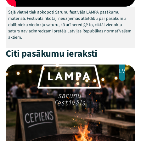
Šajā vietnē tiek apkopoti Sarunu festivāla LAMPA pasākumu
materiāli. Festivāla rīkotāji neuzņemas atbildību par pasākumu
dalībnieku viedokļu saturu, kā arī nerediģē to, ciktāl viedokļu
Mana programma
saturs nav acīmredzami pretējs Latvijas Republikas normatīvajiem
aktiem.
Festivāls
Citi pasākumu ieraksti
Programma
LV
Arhīvs
Viņi bija LAMPĀ 2026
Jaunumi
Ziedo
Veikals