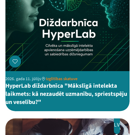
2026. gada 11. jūlijs
Izglītības skatuve
HyperLab diždarbnīca "Mākslīgā intelekta
laikmets: kā nezaudēt uzmanību, spriestspēju
un veselību?"
LV