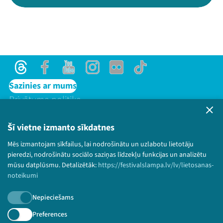
Threads
Facebook
Youtube
Instagram
Flick
TikTok
Sazinies ar mums
Privātuma politika
Lietošanas noteikumi un sīkdatņu politika
Bērnu aizsardzības politika
Šī vietne izmanto sīkdatnes
© 2026 Sarunu festivāls LAMPA Visas tiesības
Mēs izmantojam sīkfailus, lai nodrošinātu un uzlabotu lietotāju
paturētas.
pieredzi, nodrošinātu sociālo saziņas līdzekļu funkcijas un analizētu
mūsu datplūsmu. Detalizētāk:
https://festivalslampa.lv/lv/lietosanas-
noteikumi
Nepieciešams
Piesakies jaunumiem!
Preferences