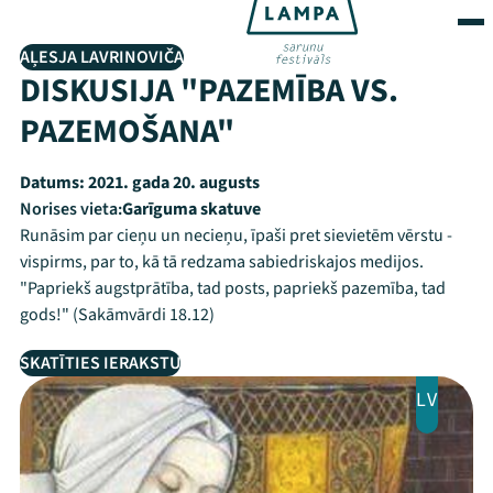
AĻESJA LAVRINOVIČA
DISKUSIJA "PAZEMĪBA VS.
PAZEMOŠANA"
Datums:
2021. gada 20. augusts
Norises vieta:
Garīguma skatuve
Runāsim par cieņu un necieņu, īpaši pret sievietēm vērstu -
vispirms, par to, kā tā redzama sabiedriskajos medijos.
"Papriekš augstprātība, tad posts, papriekš pazemība, tad
gods!" (Sakāmvārdi 18.12)
SKATĪTIES IERAKSTU
LV