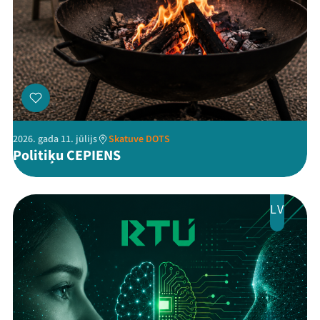
Kontakti
2026. gada 11. jūlijs
Skatuve DOTS
Politiķu CEPIENS
Threads
Facebook
Youtube
X
Instagram
Flick
TikTok
LV