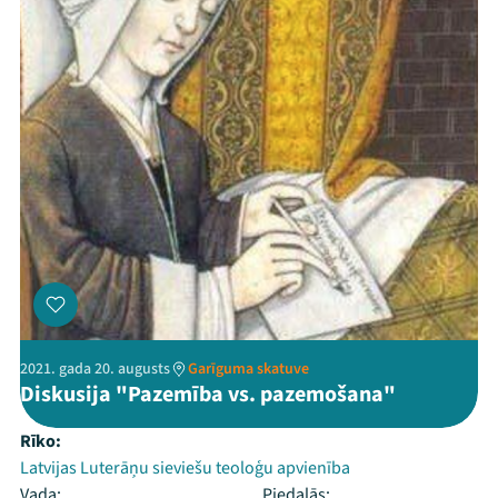
2021. gada 20. augusts
Garīguma skatuve
Diskusija "Pazemība vs. pazemošana"
Rīko:
Latvijas Luterāņu sieviešu teoloģu apvienība
Vada:
Piedalās: