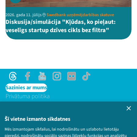
2026. gada 11. jūlijs
Swedbank uzņēmējdarbības skatuve
Diskusija/simulācija "Kļūdas, ko pieļaut:
veselīgs startup dzīves cikls bez filtra"
Threads
Facebook
Youtube
Instagram
Flick
TikTok
Sazinies ar mums
Privātuma politika
Lietošanas noteikumi un sīkdatņu politika
Bērnu aizsardzības politika
Šī vietne izmanto sīkdatnes
© 2026 Sarunu festivāls LAMPA Visas tiesības
paturētas.
Mēs izmantojam sīkfailus, lai nodrošinātu un uzlabotu lietotāju
pieredzi, nodrošinātu sociālo saziņas līdzekļu funkcijas un analizētu