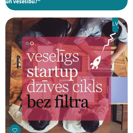
un veselību?"
LV