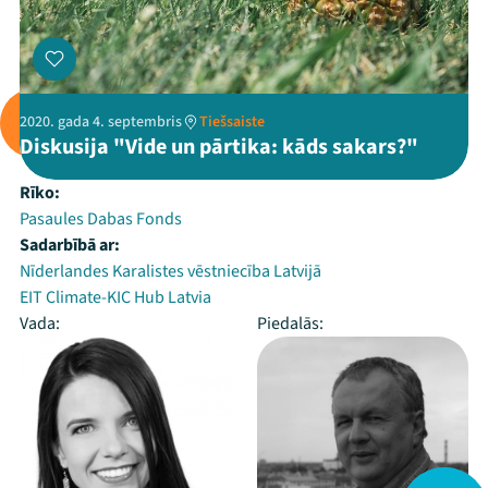
2020. gada 4. septembris
Tiešsaiste
Diskusija "Vide un pārtika: kāds sakars?"
Rīko:
Pasaules Dabas Fonds
Sadarbībā ar:
Nīderlandes Karalistes vēstniecība Latvijā
EIT Climate-KIC Hub Latvia
Vada:
Piedalās: