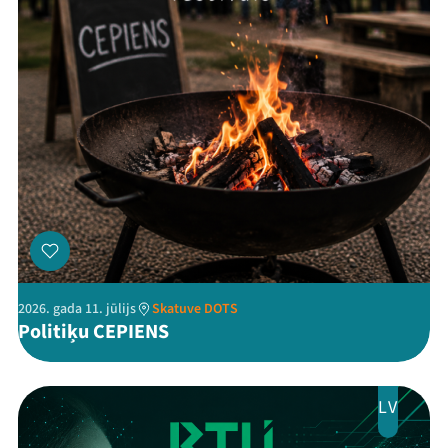
Threads
Facebook
Youtube
X
Instagram
Flick
TikTok
2026. gada 11. jūlijs
Skatuve DOTS
Politiķu CEPIENS
LV