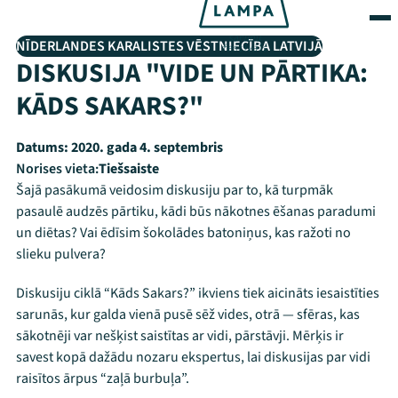
NĪDERLANDES KARALISTES VĒSTNIECĪBA LATVIJĀ
DISKUSIJA "VIDE UN PĀRTIKA:
KĀDS SAKARS?"
Datums:
2020. gada 4. septembris
Norises vieta:
Tiešsaiste
Šajā pasākumā veidosim diskusiju par to, kā turpmāk
pasaulē audzēs pārtiku, kādi būs nākotnes ēšanas paradumi
un diētas? Vai ēdīsim šokolādes batoniņus, kas ražoti no
slieku pulvera?
Diskusiju ciklā “Kāds Sakars?” ikviens tiek aicināts iesaistīties
sarunās, kur galda vienā pusē sēž vides, otrā — sfēras, kas
sākotnēji var nešķist saistītas ar vidi, pārstāvji. Mērķis ir
savest kopā dažādu nozaru ekspertus, lai diskusijas par vidi
raisītos ārpus “zaļā burbuļa”.