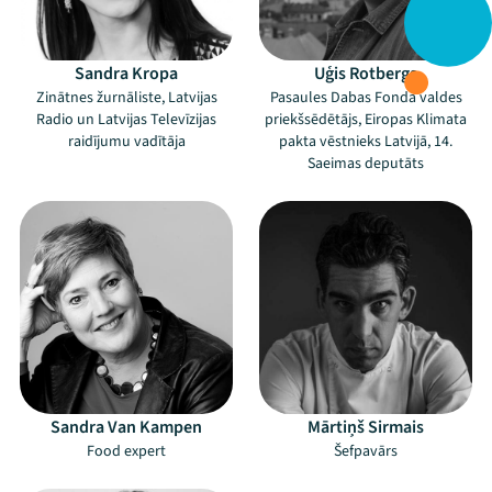
Sandra Kropa
Uģis Rotbergs
Zinātnes žurnāliste, Latvijas
Pasaules Dabas Fonda valdes
Radio un Latvijas Televīzijas
priekšsēdētājs, Eiropas Klimata
raidījumu vadītāja
pakta vēstnieks Latvijā, 14.
Saeimas deputāts
Sandra Van Kampen
Mārtiņš Sirmais
Food expert
Šefpavārs