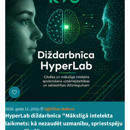
2026. gada 11. jūlijs
Izglītības skatuve
HyperLab diždarbnīca "Mākslīgā intelekta
laikmets: kā nezaudēt uzmanību, spriestspēju